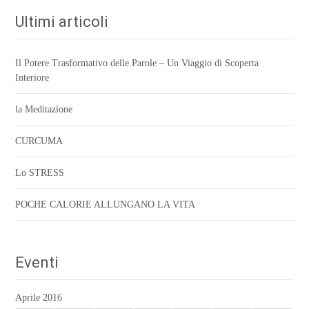
o
r
p
k
p
Ultimi articoli
Il Potere Trasformativo delle Parole – Un Viaggio di Scoperta
Interiore
la Meditazione
CURCUMA
Lo STRESS
POCHE CALORIE ALLUNGANO LA VITA
Eventi
Aprile 2016