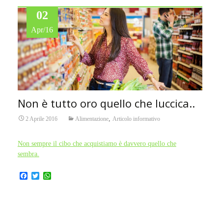
k
p
02
Apr/16
Non è tutto oro quello che luccica..
,
2 Aprile 2016
Alimentazione
Articolo informativo
Non sempre il cibo che acquistiamo è davvero quello che
sembra.
F
T
W
a
w
h
c
i
a
e
t
t
b
t
s
o
e
A