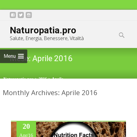
Skip
info@naturopatia.pro
Naturopatia.pro
to
Ricerca
Salute, Energia, Benessere, Vitalità
content
per:
Menu
Mese:
Aprile 2016
Naturopatia.pro
>
2016
>
Aprile
Monthly Archives: Aprile 2016
20
Apr/16