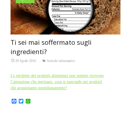
Ti sei mai soffermato sugli
ingredienti?
20 Aprile 2016
Articolo informativo
Le etichette dei prodotti alimentari non sempre ricevono
l’attenzione che meritano: cosa si nasconde nei prodotti
che acquistiamo quotidianamente?
F
T
W
a
w
h
c
i
a
e
t
t
b
t
s
o
e
A
o
r
p