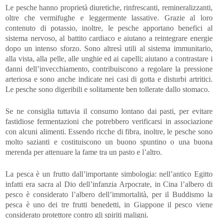
Le pesche hanno proprietà diuretiche, rinfrescanti, remineralizzanti,
oltre che vermifughe e leggermente lassative. Grazie al loro
contenuto di potassio, inoltre, le pesche apportano benefici al
sistema nervoso, al battito cardiaco e aiutano a reintegrare energie
dopo un intenso sforzo. Sono altresì utili al sistema immunitario,
alla vista, alla pelle, alle unghie ed ai capelli; aiutano a contrastare i
danni dell’invecchiamento, contribuiscono a regolare la pressione
arteriosa e sono anche indicate nei casi di gotta e disturbi artritici.
Le pesche sono digeribili e solitamente ben tollerate dallo stomaco.
Se ne consiglia tuttavia il consumo lontano dai pasti, per evitare
fastidiose fermentazioni che potrebbero verificarsi in associazione
con alcuni alimenti. Essendo ricche di fibra, inoltre, le pesche sono
molto sazianti e costituiscono un buono spuntino o una buona
merenda per attenuare la fame tra un pasto e l’altro.
La pesca è un frutto dall’importante simbologia: nell’antico Egitto
infatti era sacra al Dio dell’infanzia Arpocrate, in Cina l’albero di
pesco è considerato l’albero dell’immortalità, per il Buddismo la
pesca è uno dei tre frutti benedetti, in Giappone il pesco viene
considerato protettore contro gli spiriti maligni.