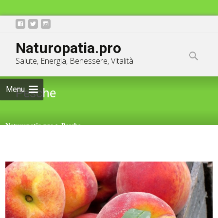
Skip
info@naturopatia.pro
Naturopatia.pro
to
Ricerca
Salute, Energia, Benessere, Vitalità
content
per:
Menu
Pesche
Naturopatia.pro
>
Pesche