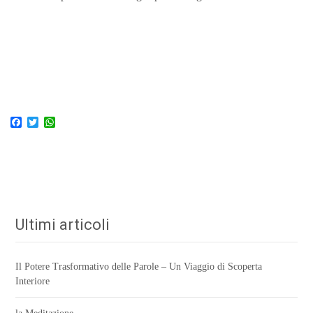
F
T
W
a
w
h
c
i
a
e
t
t
b
t
s
o
e
A
o
r
p
k
p
Ultimi articoli
Il Potere Trasformativo delle Parole – Un Viaggio di Scoperta
Interiore