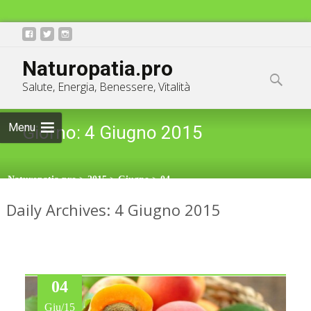
Skip
info@naturopatia.pro
Naturopatia.pro
to
Ricerca
Salute, Energia, Benessere, Vitalità
content
per:
Menu
Giorno:
4 Giugno 2015
Naturopatia.pro
>
2015
>
Giugno
>
04
Daily Archives: 4 Giugno 2015
04
Giu/15