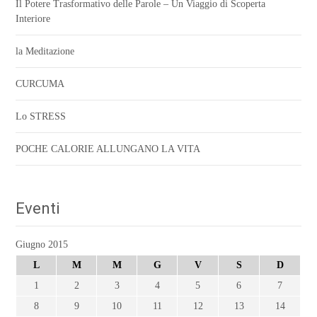
Il Potere Trasformativo delle Parole – Un Viaggio di Scoperta
Interiore
la Meditazione
CURCUMA
Lo STRESS
POCHE CALORIE ALLUNGANO LA VITA
Eventi
Giugno 2015
L
M
M
G
V
S
D
1
2
3
4
5
6
7
8
9
10
11
12
13
14