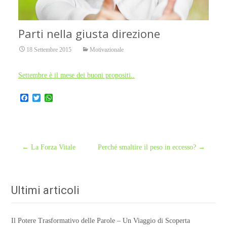
Parti nella giusta direzione
18 Settembre 2015
Motivazionale
Settembre è il mese dei buoni propositi..
F
T
W
a
w
h
c
i
a
e
t
t
b
t
s
o
e
A
o
r
p
Post
←
La Forza Vitale
Perché smaltire il peso in eccesso?
→
k
p
navigation
Ultimi articoli
Il Potere Trasformativo delle Parole – Un Viaggio di Scoperta