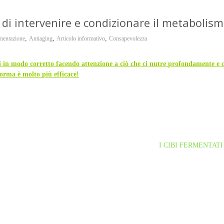
o di intervenire e condizionare il metabolis
,
,
,
mentazione
Antiaging
Articolo informativo
Consapevolezza
 in modo corretto facendo attenzione a ciò che ci nutre profondamente e c
forma è molto più efficace!
I CIBI FERMENTAT