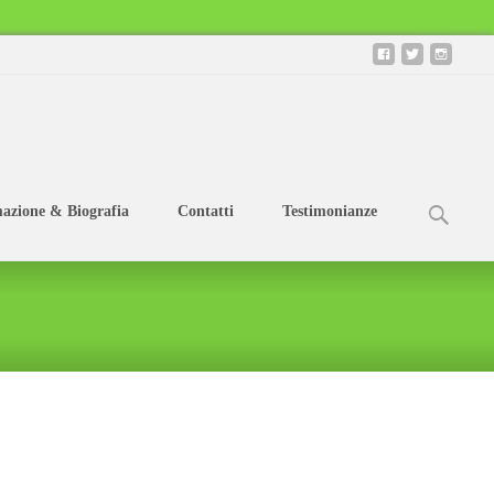
Ricerca
azione & Biografia
Contatti
Testimonianze
per:
azione
>
I Cibi in grado di intervenire e condizionare il metabolismo