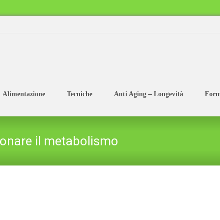
Alimentazione
Tecniche
Anti Aging – Longevità
Form
izionare il metabolismo
Naturopatia.pro
>
Aliment