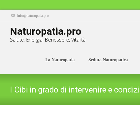
info@naturopatia.pro
Naturopatia.pro
Salute, Energia, Benessere, Vitalità
Skip
to
La Naturopatia
Seduta Naturopatica
content
I Cibi in grado di intervenire e cond